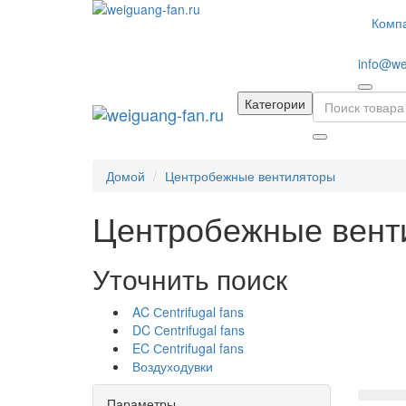
Комп
info@we
Категории
Домой
Центробежные вентиляторы
Центробежные вентил
Уточнить поиск
AC Сentrifugal fans
DC Сentrifugal fans
EC Сentrifugal fans
Воздуходувки
Параметры