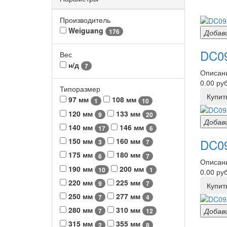
Производитель
Weiguang
176
Добав
DC09
Вес
н/д
7
Описани
0.00 руб
Типоразмер
Купит
97 мм
108 мм
1
10
120 мм
133 мм
9
20
Добав
140 мм
146 мм
17
6
DC09
150 мм
160 мм
3
7
175 мм
180 мм
6
7
Описани
190 мм
200 мм
10
1
0.00 руб
220 мм
225 мм
9
7
Купит
250 мм
277 мм
7
4
280 мм
310 мм
Добав
7
12
315 мм
355 мм
2
8