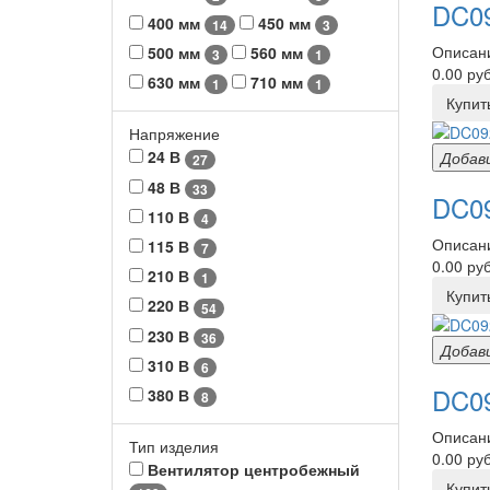
DC09
400 мм
450 мм
14
3
Описани
500 мм
560 мм
3
1
0.00 руб
630 мм
710 мм
1
1
Купит
Напряжение
24 В
Добав
27
48 В
33
DC09
110 В
4
Описани
115 В
7
0.00 руб
210 В
1
Купит
220 В
54
230 В
36
Добав
310 В
6
DC09
380 В
8
Описани
Тип изделия
0.00 руб
Вентилятор центробежный
Купит