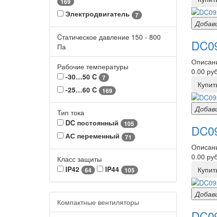
169
Электродвигатель
7
Добав
Cтатическое давление
150
-
800
DC09
Па
Описани
Рабочие температуры
0.00 руб
-30…50 C
7
Купит
-25…60 C
169
Добав
Тип тока
DC постоянный
105
DC09
АС переменный
71
Описани
0.00 руб
Класс защиты
IP42
IP44
Купит
64
105
Добав
Компактные вентиляторы
DC09