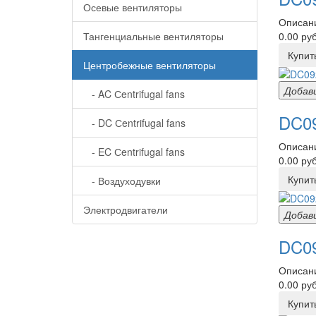
Осевые вентиляторы
Описани
Тангенциальные вентиляторы
0.00 руб
Купит
Центробежные вентиляторы
Добав
- AC Сentrifugal fans
DC09
- DC Сentrifugal fans
Описани
- EC Сentrifugal fans
0.00 руб
Купит
- Воздуходувки
Электродвигатели
Добав
DC09
Описани
0.00 руб
Купит