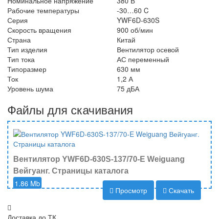
Номинальное напряжение
380 В
Рабочие температуры
-30…60 C
Серия
YWF6D-630S
Скорость вращения
900 об/мин
Страна
Китай
Тип изделия
Вентилятор осевой
Тип тока
АС переменный
Типоразмер
630 мм
Ток
1,2 А
Уровень шума
75 дБА
Файлы для скачивания
Вентилятор YWF6D-630S-137/70-E Weiguang
Вейгуанг. Страницы каталога
1.86 Mb
Просмотр
Скачать
Доставка до ТК